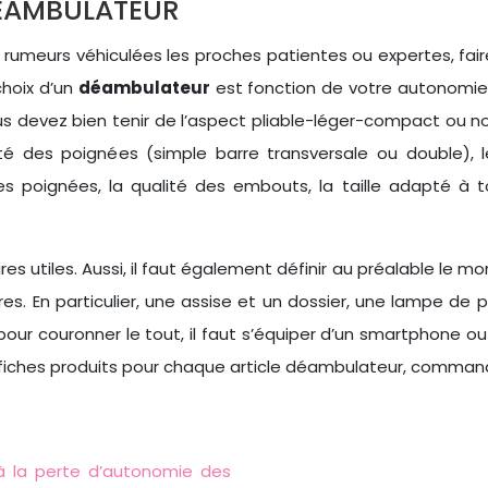
ÉAMBULATEUR
 les rumeurs véhiculées les proches patientes ou expertes, fa
choix d’un
déambulateur
est fonction de votre autonomie,
us devez bien tenir de l’aspect pliable-léger-compact ou n
lité des poignées (simple barre transversale ou double), 
 poignées, la qualité des embouts, la taille adapté à tou
iles. Aussi, il faut également définir au préalable le moment p
 En particulier, une assise et un dossier, une lampe de p
n, pour couronner le tout, il faut s’équiper d’un smartphone 
s fiches produits pour chaque article déambulateur, comman
à la perte d’autonomie des