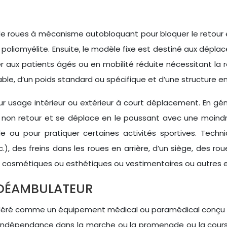
roues à mécanisme autobloquant pour bloquer le retour en ar
poliomyélite. Ensuite, le modèle fixe est destiné aux déplac
 aux patients âgés ou en mobilité réduite nécessitant la 
ble, d’un poids standard ou spécifique et d’une structure 
 usage intérieur ou extérieur à court déplacement. En génér
on retour et se déplace en le poussant avec une moindre é
 ou pour pratiquer certaines activités sportives. Tech
.), des freins dans les roues en arrière, d’un siège, des rou
 ou cosmétiques ou esthétiques ou vestimentaires ou autres 
N DÉAMBULATEUR
déré comme un équipement médical ou paramédical conçu 
indépendance dans la marche ou la promenade ou la course h