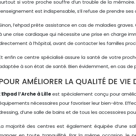
surtout si votre proche souffre d’un trouble de la mémoire. 
renseignement est indispensable, s’il refuse de prendre ses
Sinon, l’ehpad prête assistance en cas de maladies graves. C
à une crise cardiaque qui nécessite une prise en charge imm
directement à l’hôpital, avant de contacter les familles proc
Et enfin ce centre spécialisé assure la santé de votre proche.
adaptée à son état de santé. Bien évidemment, en cas de pr
POUR AMÉLIORER LA QUALITÉ DE VIE 
L’
Ehpad l’Arche à Lille
est spécialement conçu pour améliore
équipements nécessaires pour favoriser leur bien-être. Effe
dressing, d’une salle de bains et de tous les accessoires pour
La majorité des centres est également équipée d’une sall
manger en toute tranquillité. Par la même occasion, le p